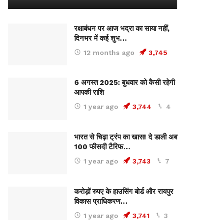
रक्षाबंधन पर आज भद्रा का साया नहीं,
दिनभर में कई शुभ…
12 months ago
3,745
6 अगस्त 2025: बुधवार को कैसी रहेगी
आपकी राशि
1 year ago
3,744
4
भारत से चिढ़ा ट्रंप का खास! दे डाली अब
100 फीसदी टैरिफ…
1 year ago
3,743
7
करोड़ों रुपए के हाउसिंग बोर्ड और रायपुर
विकास प्राधिकरण…
1 year ago
3,741
3