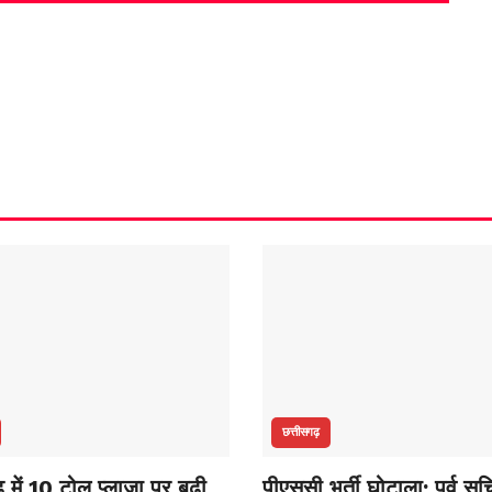
छत्तीसगढ़
़ में 10 टोल प्लाजा पर बढ़ी
पीएससी भर्ती घोटाला: पूर्व 