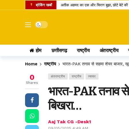
ब्रेकिंग खबरें
अतीक अहमद का एक और चिराग बुझा, छोटे बेटे की 
कामिका एकादशी पर दुर्लभ शिववास योग, श्रीहरि और 
चंद्र ग्रहण 2026: क्या रक्षाबंधन के दिन भारत में
Dark mode
छत्तीसगढ़ में 10 टोल प्लाजा पर बढ़ी दरें, सफर के 
पं. रविशंकर विश्वविद्यालय में बी.वोक पाठ्यक्रम में 
होम
छत्तीसगढ़
राष्ट्रीय
अंतराष्ट्रीय
आत्मानंद स्कूलों में शिक्षक भर्ती का बदला तरीका, अ
पीएससी भर्ती घोटाला: पूर्व सचिव जीवन किशोर ध्रु
Home
राष्ट्रीय
भारत-PAK तनाव से सहमा शेयर बाजार, खु
लोरमी बिजली कार्यालय में 95.83 लाख के फर्जी स
0
अंतराष्ट्रीय
राष्ट्रीय
व्यापार
होटल में गहने चोरी होने पर उपभोक्ता आयोग का बड
Shares
भारत-PAK तनाव से स
छत्तीसगढ़ में खाद्य सुरक्षा व्यवस्था पर सवाल: 14 द
बिखरा…
Aaj Tak CG -Desk1
09/05/2025 4:49 AM