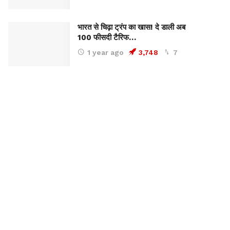
भारत से चिढ़ा ट्रंप का खास! दे डाली अब
100 फीसदी टैरिफ…
1 year ago
3,748
7