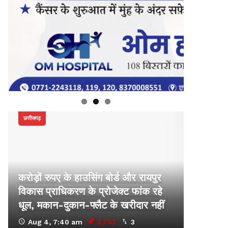
छत्तीसगढ़
करोड़ों रुपए के हाउसिंग बोर्ड और रायपुर
विकास प्राधिकरण के प्रोजेक्ट फांक रहे
धूल, मकान-दुकान-फ्लैट के खरीदार नहीं
Aug 4, 7:40 am
3,753
3