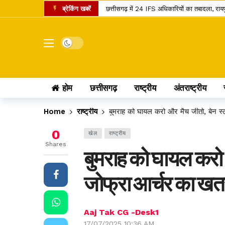
ब्रेकिंग खबरें
छत्तीसगढ़ में 24 IFS अधिकारियों का तबादला, रा
शनि गोचर 2027: मेष राशि में प्रवेश करते ही बदलेगा
इंदिरा गांधी कृषि विश्वविद्यालय का बड़ा फैसला, 
Dark mode
सांवले रंग और नौकरी पर तानों से परेशान पति, न्या
छत्तीसगढ़ में राशन वितरण का नया मॉडल, अब ग्री
होम
छत्तीसगढ़
राष्ट्रीय
अंतराष्ट्रीय
छत्तीसगढ़ के यात्रियों के लिए खुशखबरी, 240 इलेक्
छत्तीसगढ़ के कोसा को मिला प्रीमियम ब्रांड, अब वैश
Home
राष्ट्रीय
बुमराह को घायल करो और मैच जीतो, बेन स
स्वतंत्रता दिवस पर बस्तर में ऐतिहासिक पहल, पहली बा
0
खेल
राष्ट्रीय
छत्तीसगढ़ में राशन के चावल की गुणवत्ता सुधरेगी
Shares
बुमराह को घायल करो 
कोडार लिंक कैनाल प्रोजेक्ट पर कोर्ट का फैसला, ट
जोफ्रा आर्चर का खत
Aaj Tak CG -Desk1
17/07/2025 10:36 AM