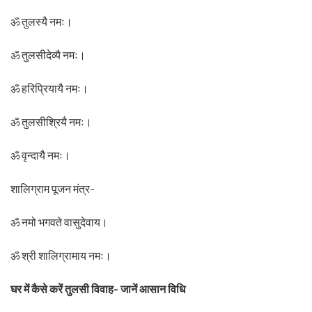
ॐ तुलस्यै नमः।
ॐ तुलसीदेव्यै नमः।
ॐ हरिप्रियायै नमः।
ॐ तुलसीश्रियै नमः।
ॐ वृन्दायै नमः।
शालिग्राम पूजन मंत्र-
ॐ नमो भगवते वासुदेवाय।
ॐ श्री शालिग्रामाय नमः।
घर में कैसे करें तुलसी विवाह- जानें आसान विधि