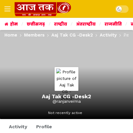
Dark mo
होम
छत्तीसगढ़
राष्ट्रीय
अंतराष्ट्रीय
राजनीति
व
Home
Members
Aaj Tak CG -Desk2
Activity
Per
Aaj Tak CG -Desk2
@ranjanverma
Not recently active
Activity
Profile