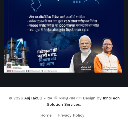
© 2026
AajTakCG
- सच की आवाज़ आप तक Design by
InnoTech
Solution Services
.
Home
Privacy Policy