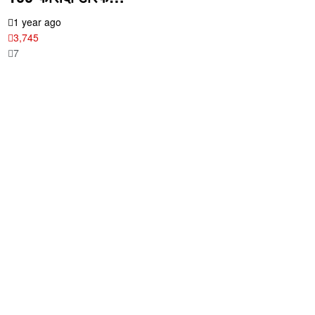
1 year ago
3,745
7