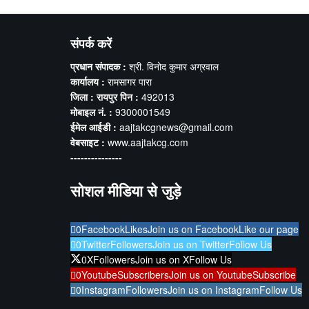
संपर्क करें
प्रधान संपादक :
श्री. विनोद कुमार अग्रवाल
कार्यालय :
रामसागर पारा
जिला : रायपुर पिन :
492013
मोबाइल नं. :
9300001549
ईमेल आईडी :
aajtakcgnews@gmail.com
वेबसाइट :
www.aajtakcg.com
---------------
सोशल मीडिया से जुड़े
0
Facebook
Likes
Join us on Facebook
Like our page
0
Twitter
Followers
Join us on Twitter
Follow Us
0
X
Followers
Join us on X
Follow Us
0
Youtube
Subscribers
Join us on Youtube
Subscribe
0
Instagram
Followers
Join us on Instagram
Follow Us