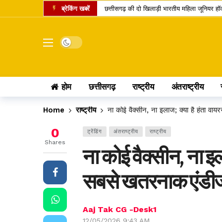
ब्रेकिंग खबरें
छत्तीसगढ़ की दो खिलाड़ी भारतीय महिला जूनियर हॉकी 
मार्केट में नया IPO, एंकर निवेशकों ने लगाए 743.
UPI पेमेंट पर लगेगा चार्ज? लोकसभा में पास विधेय
Dark mode
अतीक अहमद का एक और चिराग बुझा, छोटे बेटे की 
कामिका एकादशी पर दुर्लभ शिववास योग, श्रीहरि और 
होम
छत्तीसगढ़
राष्ट्रीय
अंतराष्ट्रीय
चंद्र ग्रहण 2026: क्या रक्षाबंधन के दिन भारत में
छत्तीसगढ़ में 10 टोल प्लाजा पर बढ़ी दरें, सफर के 
Home
राष्ट्रीय
ना कोई वैक्सीन, ना इलाज; क्या है हंता व
पं. रविशंकर विश्वविद्यालय में बी.वोक पाठ्यक्रम में 
0
ट्रेंडिंग
अंतराष्ट्रीय
राष्ट्रीय
आत्मानंद स्कूलों में शिक्षक भर्ती का बदला तरीका, अ
Shares
ना कोई वैक्सीन, ना इ
पीएससी भर्ती घोटाला: पूर्व सचिव जीवन किशोर ध्रु
सबसे खतरनाक एंडीज 
Aaj Tak CG -Desk1
12/05/2026 9:43 AM