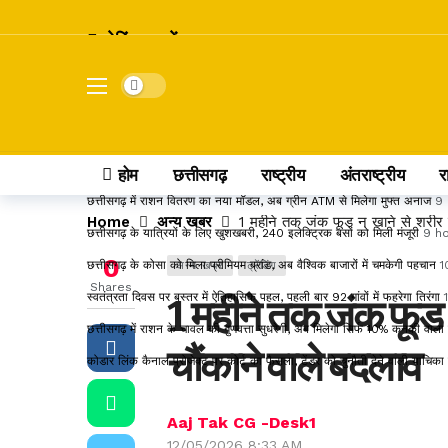
ब्रेकिंग खबरें
छत्तीसगढ़ में 24 IFS अधिकारियों का तबादला, रायपुर से बस्तर तक बदले DFO और
Dark mode
शनि गोचर 2027: मेष राशि में प्रवेश करते ही बदलेगा इन राशियों का भाग्य, जानें कि
इंदिरा गांधी कृषि विश्वविद्यालय का बड़ा फैसला, रिटायर्ड कर्मचारियों का DA 55% 
सांवले रंग और नौकरी पर तानों से परेशान पति, न्याय की मांग लेकर पहुंचा अदालत
9
होम
छत्तीसगढ़
राष्ट्रीय
अंतराष्ट्रीय
र
छत्तीसगढ़ में राशन वितरण का नया मॉडल, अब ग्रीन ATM से मिलेगा मुफ्त अनाज
9 
Home
अन्य खबर
1 महीने तक जंक फूड न खाने से शरीर में
छत्तीसगढ़ के यात्रियों के लिए खुशखबरी, 240 इलेक्ट्रिक बसों को मिली मंजूरी
9 h
0
छत्तीसगढ़ के कोसा को मिला प्रीमियम ब्रांड, अब वैश्विक बाजारों में चमकेगी पहचान
1
अन्य खबर
ट्रेंडिंग
Shares
स्वतंत्रता दिवस पर बस्तर में ऐतिहासिक पहल, पहली बार 92 गांवों में फहरेगा तिरंगा
1 महीने तक जंक फूड न 
छत्तीसगढ़ में राशन के चावल की गुणवत्ता सुधरेगी, अब मिलेगा सिर्फ 10% कनकी वाल
चौंकाने वाले बदलाव
कोडार लिंक कैनाल प्रोजेक्ट पर कोर्ट का फैसला, टेंडर को चुनौती देने वाली याचिक
Aaj Tak CG -Desk1
12/05/2026 8:33 AM