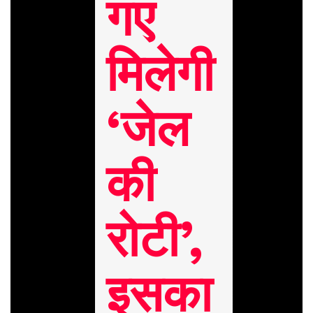
गए
मिलेगी
‘जेल
की
रोटी’,
इसका