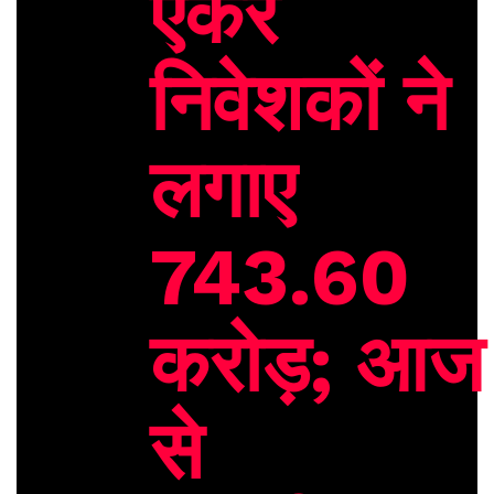
एंकर
निवेशकों ने
लगाए
743.60
करोड़; आज
से