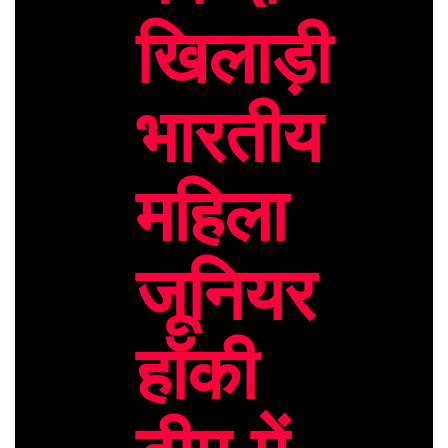
खिलाड़ी
भारतीय
महिला
जूनियर
हॉकी