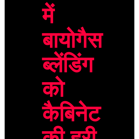
में
बायोगैस
ब्लेंडिंग
को
कैबिनेट
की हरी