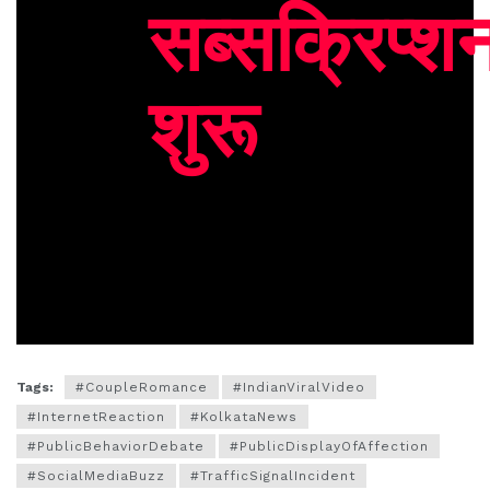
सब्सक्रिप्श
शुरू
Tags:
#CoupleRomance
#IndianViralVideo
#InternetReaction
#KolkataNews
#PublicBehaviorDebate
#PublicDisplayOfAffection
#SocialMediaBuzz
#TrafficSignalIncident