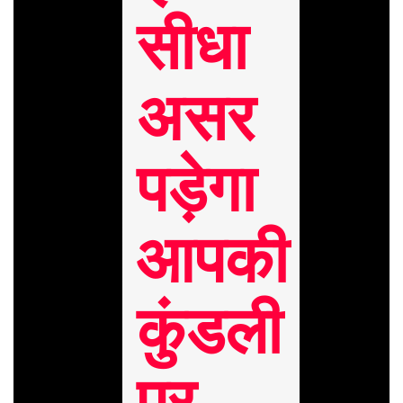
सीधा
असर
पड़ेगा
आपकी
कुंडली
पर…