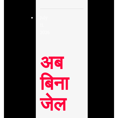
July
11,
2026
अब
बिना
जेल