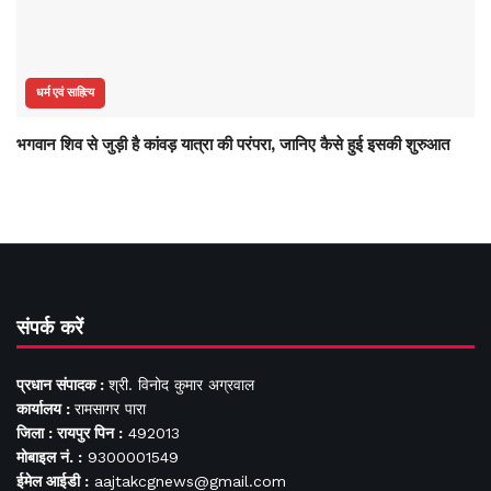
धर्म एवं साहित्य
भगवान शिव से जुड़ी है कांवड़ यात्रा की परंपरा, जानिए कैसे हुई इसकी शुरुआत
संपर्क करें
प्रधान संपादक :
श्री. विनोद कुमार अग्रवाल
कार्यालय :
रामसागर पारा
जिला : रायपुर पिन :
492013
मोबाइल नं. :
9300001549
ईमेल आईडी :
aajtakcgnews@gmail.com