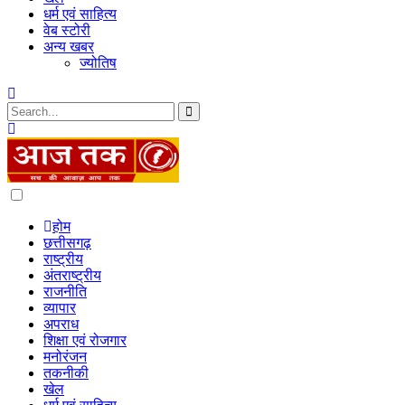
धर्म एवं साहित्य
वेब स्टोरी
अन्य खबर
ज्योतिष
Dark
mode
होम
छत्तीसगढ़
राष्ट्रीय
अंतराष्ट्रीय
राजनीति
व्यापार
अपराध
शिक्षा एवं रोजगार
मनोरंजन
तकनीकी
खेल