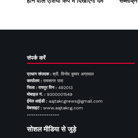
होने वाले एशिया कप में दिखाएंगी दम
सब्सक्रि
संपर्क करें
प्रधान संपादक :
श्री. विनोद कुमार अग्रवाल
कार्यालय :
रामसागर पारा
जिला : रायपुर पिन :
492013
मोबाइल नं. :
9300001549
ईमेल आईडी :
aajtakcgnews@gmail.com
वेबसाइट :
www.aajtakcg.com
---------------
सोशल मीडिया से जुड़े