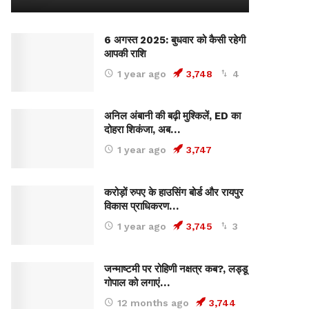
6 अगस्त 2025: बुधवार को कैसी रहेगी
आपकी राशि
1 year ago
3,748
4
अनिल अंबानी की बढ़ी मुश्किलें, ED का
दोहरा शिकंजा, अब…
1 year ago
3,747
करोड़ों रुपए के हाउसिंग बोर्ड और रायपुर
विकास प्राधिकरण…
1 year ago
3,745
3
जन्माष्टमी पर रोहिणी नक्षत्र कब?, लड्डू
गोपाल को लगाएं…
12 months ago
3,744