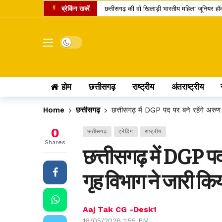
ब्रेकिंग खबरें
छत्तीसगढ़ की दो खिलाड़ी भारतीय महिला जूनियर हॉकी 
मार्केट में नया IPO, एंकर निवेशकों ने लगाए 743.
UPI पेमेंट पर लगेगा चार्ज? लोकसभा में पास विधेय
Dark mode
अतीक अहमद का एक और चिराग बुझा, छोटे बेटे की 
कामिका एकादशी पर दुर्लभ शिववास योग, श्रीहरि और 
होम
छत्तीसगढ़
राष्ट्रीय
अंतराष्ट्रीय
चंद्र ग्रहण 2026: क्या रक्षाबंधन के दिन भारत में
छत्तीसगढ़ में 10 टोल प्लाजा पर बढ़ी दरें, सफर के 
Home
छत्तीसगढ़
छत्तीसगढ़ में DGP पद पर बने रहेंगे अरुण
पं. रविशंकर विश्वविद्यालय में बी.वोक पाठ्यक्रम में 
0
छत्तीसगढ़
ट्रेंडिंग
राष्ट्रीय
आत्मानंद स्कूलों में शिक्षक भर्ती का बदला तरीका, अ
Shares
छत्तीसगढ़ में DGP पद 
पीएससी भर्ती घोटाला: पूर्व सचिव जीवन किशोर ध्रु
गृह विभाग ने जारी क
Aaj Tak CG -Desk1
16/05/2026 1:55 PM