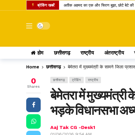
ब्रेकिंग खबरें
अतीक अहमद का एक और चिराग बुझा, छोटे बेटे की 
कामिका एकादशी पर दुर्लभ शिववास योग, श्रीहरि और 
चंद्र ग्रहण 2026: क्या रक्षाबंधन के दिन भारत में
Dark mode
छत्तीसगढ़ में 10 टोल प्लाजा पर बढ़ी दरें, सफर के 
पं. रविशंकर विश्वविद्यालय में बी.वोक पाठ्यक्रम में 
होम
छत्तीसगढ़
राष्ट्रीय
अंतराष्ट्रीय
आत्मानंद स्कूलों में शिक्षक भर्ती का बदला तरीका, अ
पीएससी भर्ती घोटाला: पूर्व सचिव जीवन किशोर ध्रु
Home
छत्तीसगढ़
बेमेतरा में मुख्यमंत्री के सामने जिला प्
लोरमी बिजली कार्यालय में 95.83 लाख के फर्जी स
0
छत्तीसगढ़
ट्रेंडिंग
राष्ट्रीय
होटल में गहने चोरी होने पर उपभोक्ता आयोग का बड
Shares
बेमेतरा में मुख्यमंत्
छत्तीसगढ़ में खाद्य सुरक्षा व्यवस्था पर सवाल: 14 द
भड़के विधानसभा अध्यक
Aaj Tak CG -Desk1
01/06/2026 9:54 AM