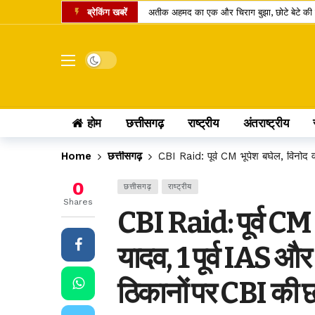
ब्रेकिंग खबरें
अतीक अहमद का एक और चिराग बुझा, छोटे बेटे की 
कामिका एकादशी पर दुर्लभ शिववास योग, श्रीहरि और 
चंद्र ग्रहण 2026: क्या रक्षाबंधन के दिन भारत में
Dark mode
छत्तीसगढ़ में 10 टोल प्लाजा पर बढ़ी दरें, सफर के 
पं. रविशंकर विश्वविद्यालय में बी.वोक पाठ्यक्रम में 
होम
छत्तीसगढ़
राष्ट्रीय
अंतराष्ट्रीय
आत्मानंद स्कूलों में शिक्षक भर्ती का बदला तरीका, अ
पीएससी भर्ती घोटाला: पूर्व सचिव जीवन किशोर ध्रु
Home
छत्तीसगढ़
CBI Raid: पूर्व CM भूपेश बघेल, विनोद वर
लोरमी बिजली कार्यालय में 95.83 लाख के फर्जी स
0
छत्तीसगढ़
राष्ट्रीय
होटल में गहने चोरी होने पर उपभोक्ता आयोग का बड
Shares
CBI Raid: पूर्व CM भूप
छत्तीसगढ़ में खाद्य सुरक्षा व्यवस्था पर सवाल: 14 द
यादव, 1 पूर्व IAS औ
ठिकानों पर CBI की छ