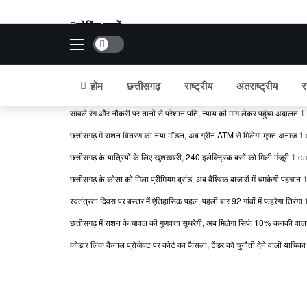
ब्रेकिंग खबरें
Dark mode
छत्तीसगढ़ में 24 IFS अधिकारियों का तबादला, रायपुर से बस्तर तक बदले DFO और
शनि गोचर 2027: मेष राशि में प्रवेश करते ही बदलेगा इन राशियों का भाग्य, जानें कि
होम
छत्तीसगढ़
राष्ट्रीय
अंतराष्ट्रीय
र
इंदिरा गांधी कृषि विश्वविद्यालय का बड़ा फैसला, रिटायर्ड कर्मचारियों का DA 55%
सांवले रंग और नौकरी पर तानों से परेशान पति, न्याय की मांग लेकर पहुंचा अदालत
1
छत्तीसगढ़ में राशन वितरण का नया मॉडल, अब ग्रीन ATM से मिलेगा मुफ्त अनाज
1 
छत्तीसगढ़ के यात्रियों के लिए खुशखबरी, 240 इलेक्ट्रिक बसों को मिली मंजूरी
1 d
छत्तीसगढ़ के कोसा को मिला प्रीमियम ब्रांड, अब वैश्विक बाजारों में चमकेगी पहचान
1
स्वतंत्रता दिवस पर बस्तर में ऐतिहासिक पहल, पहली बार 92 गांवों में फहरेगा तिरंगा
छत्तीसगढ़ में राशन के चावल की गुणवत्ता सुधरेगी, अब मिलेगा सिर्फ 10% कनकी वा
कोडार लिंक कैनाल प्रोजेक्ट पर कोर्ट का फैसला, टेंडर को चुनौती देने वाली याचिक