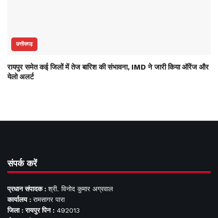
छत्तीसगढ़
रायपुर समेत कई जिलों में तेज बारिश की संभावना, IMD ने जारी किया ऑरेंज और
येलो अलर्ट
संपर्क करें
प्रधान संपादक :
श्री. विनोद कुमार अग्रवाल
कार्यालय :
रामसागर पारा
जिला : रायपुर पिन :
492013