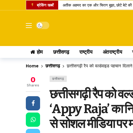
ब्रेकिंग खबरें
अतीक अहमद का एक और चिराग बुझा, छोटे बेटे की 
कामिका एकादशी पर दुर्लभ शिववास योग, श्रीहरि और 
चंद्र ग्रहण 2026: क्या रक्षाबंधन के दिन भारत में
Dark mode
छत्तीसगढ़ में 10 टोल प्लाजा पर बढ़ी दरें, सफर के 
पं. रविशंकर विश्वविद्यालय में बी.वोक पाठ्यक्रम में 
होम
छत्तीसगढ़
राष्ट्रीय
अंतराष्ट्रीय
आत्मानंद स्कूलों में शिक्षक भर्ती का बदला तरीका, अ
पीएससी भर्ती घोटाला: पूर्व सचिव जीवन किशोर ध्रु
Home
छत्तीसगढ़
छत्तीसगढ़ी रैप को वर्ल्डवाइड पहचान द
लोरमी बिजली कार्यालय में 95.83 लाख के फर्जी स
0
छत्तीसगढ़
होटल में गहने चोरी होने पर उपभोक्ता आयोग का बड
Shares
छत्तीसगढ़ी रैप को वर्
छत्तीसगढ़ में खाद्य सुरक्षा व्यवस्था पर सवाल: 14 द
‘Appy Raja’ का न
से सोशल मीडिया पर 