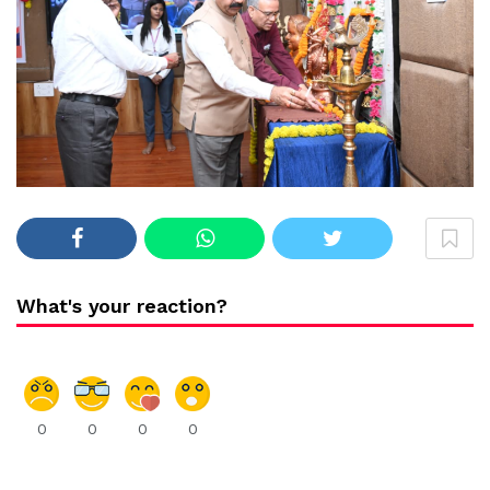
What's your reaction?
0
0
0
0