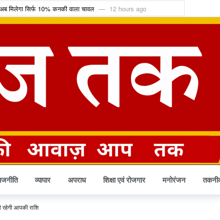
गी, अब मिलेगा सिर्फ 10% कनकी वाला चावल
12 hours ago
 टेंडर को चुनौती देने वाली याचिका खारिज
12 hours ago
ा, IMD ने जारी किया ऑरेंज और येलो अलर्ट
12 hours ago
ष्कासित; अनुशासन पर बोले डिप्टी CM अरुण साव
13 hours ago
 किलो सिलेंडर और 4 घंटे डिलीवरी सेवा
13 hours ago
ब्लेंडिंग को कैबिनेट की हरी झंडी
13 hours ago
ी टीम में, चीन में होने वाले एशिया कप में दिखाएंगी दम
18 hours ago
3.60 करोड़; आज से सब्सक्रिप्शन शुरू
18 hours ago
ेयक के प्रमुख प्रावधान जानिए
18 hours ago
ी मौत के बाद खत्म होने की कगार पर कुनबा
2 days ago
ाजनीति
व्यापार
अपराध
शिक्षा एवं रोजगार
मनोरंजन
तकनी
ी रहेगी आपकी राशि