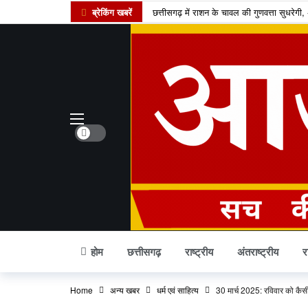
ब्रेकिंग खबरें
छत्तीसगढ़ में राशन के चावल की गुणवत्ता सुधरे
कोडार लिंक कैनाल प्रोजेक्ट पर कोर्ट का फैसला,
रायपुर समेत कई जिलों में तेज बारिश की संभावन
डोंगरगढ़ BJP मंडल इकाई भंग, 5 कार्यकर्ता नि
छत्तीसगढ़ में गैस उपभोक्ताओं को नई सौगात, 10
केंद्र का बड़ा फैसला, CNG और PNG में बायोगैस 
Dark mode
छत्तीसगढ़ की दो खिलाड़ी भारतीय महिला जूनियर हॉक
मार्केट में नया IPO, एंकर निवेशकों ने लगाए 74
UPI पेमेंट पर लगेगा चार्ज? लोकसभा में पास विध
अतीक अहमद का एक और चिराग बुझा, छोटे बेटे क
होम
छत्तीसगढ़
राष्ट्रीय
अंतराष्ट्रीय
र
Home
अन्य खबर
धर्म एवं साहित्य
30 मार्च 2025: रविवार को कैस