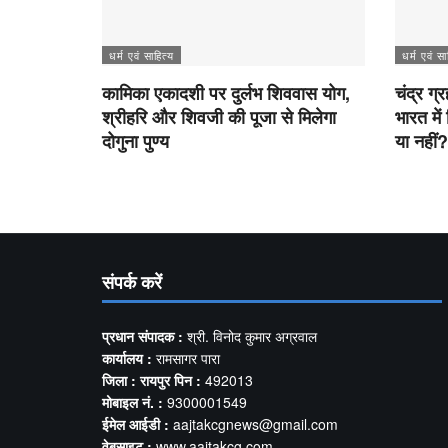
धर्म एवं साहित्य
धर्म एवं सा
कामिका एकादशी पर दुर्लभ शिववास योग,
चंद्र ग्
श्रीहरि और शिवजी की पूजा से मिलेगा
भारत में
दोगुना पुण्य
या नहीं?
संपर्क करें
प्रधान संपादक :
श्री. विनोद कुमार अग्रवाल
कार्यालय :
रामसागर पारा
जिला : रायपुर पिन :
492013
मोबाइल नं. :
9300001549
ईमेल आईडी :
aajtakcgnews@gmail.com
वेबसाइट :
www.aajtakcg.com