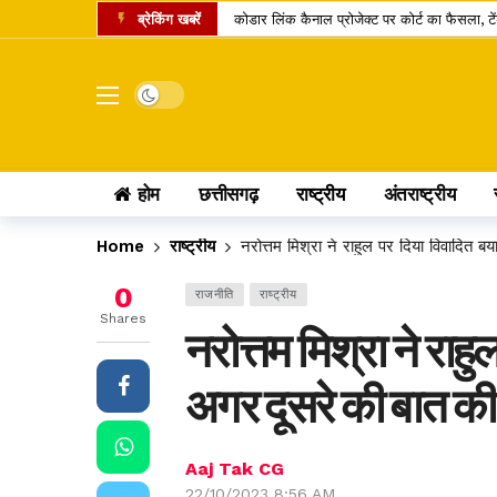
ब्रेकिंग खबरें
कोडार लिंक कैनाल प्रोजेक्ट पर कोर्ट का फैसला, ट
रायपुर समेत कई जिलों में तेज बारिश की संभावना,
डोंगरगढ़ BJP मंडल इकाई भंग, 5 कार्यकर्ता निष्
Dark mode
छत्तीसगढ़ में गैस उपभोक्ताओं को नई सौगात, 10 क
केंद्र का बड़ा फैसला, CNG और PNG में बायोगैस ब्
होम
छत्तीसगढ़
राष्ट्रीय
अंतराष्ट्रीय
छत्तीसगढ़ की दो खिलाड़ी भारतीय महिला जूनियर हॉकी 
मार्केट में नया IPO, एंकर निवेशकों ने लगाए 743.
Home
राष्ट्रीय
नरोत्तम मिश्रा ने राहुल पर दिया विवादित 
UPI पेमेंट पर लगेगा चार्ज? लोकसभा में पास विधेय
0
राजनीति
राष्ट्रीय
अतीक अहमद का एक और चिराग बुझा, छोटे बेटे की 
Shares
नरोत्तम मिश्रा ने रा
कामिका एकादशी पर दुर्लभ शिववास योग, श्रीहरि और 
अगर दूसरे की बात की
Aaj Tak CG
22/10/2023 8:56 AM