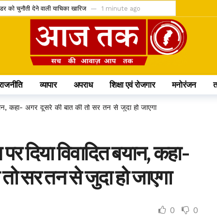
ेंडर को चुनौती देने वाली याचिका खारिज
1 minute ago
 IMD ने जारी किया ऑरेंज और येलो अलर्ट
9 minutes ago
कासित; अनुशासन पर बोले डिप्टी CM अरुण साव
14 minutes ago
िलो सिलेंडर और 4 घंटे डिलीवरी सेवा
19 minutes ago
लेंडिंग को कैबिनेट की हरी झंडी
52 minutes ago
राजनीति
व्यापार
अपराध
शिक्षा एवं रोजगार
मनोरंजन
टीम में, चीन में होने वाले एशिया कप में दिखाएंगी दम
6 hours ago
60 करोड़; आज से सब्सक्रिप्शन शुरू
6 hours ago
बयान, कहा- अगर दूसरे की बात की तो सर तन से जुदा हो जाएगा
क के प्रमुख प्रावधान जानिए
6 hours ago
मौत के बाद खत्म होने की कगार पर कुनबा
1 day ago
हुल पर दिया विवादित बयान, कहा-
शिवजी की पूजा से मिलेगा दोगुना पुण्य
1 day ago
 तो सर तन से जुदा हो जाएगा
0
0