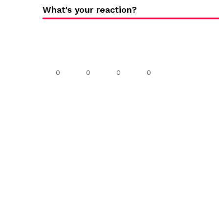
What's your reaction?
0
0
0
0