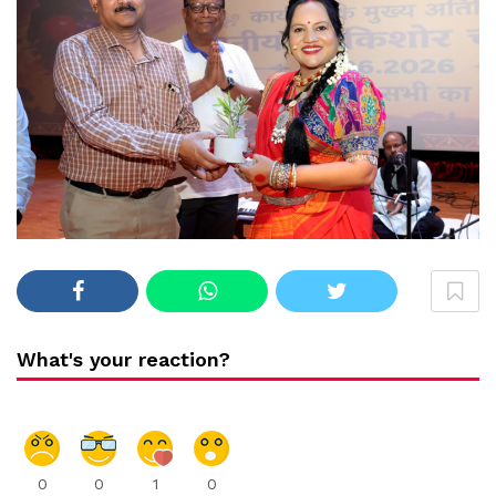
What's your reaction?
0
0
1
0