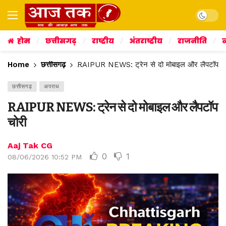
Dark mo
होम
छत्तीसगढ़
राष्ट्रीय
अंतराष्ट्रीय
राजनीति
व
Home
छत्तीसगढ़
RAIPUR NEWS: ट्रेन से दो मोबाइल और लैपटॉप चो
छत्तीसगढ़
अपराध
RAIPUR NEWS: ट्रेन से दो मोबाइल और लैपटॉप
चोरी
Aaj Tak CG
0
1
08/06/2026 10:52 PM