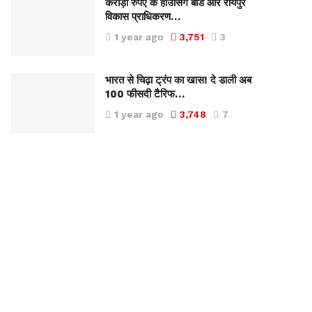
करोड़ों रुपए के हाउसिंग बोर्ड और रायपुर
विकास प्राधिकरण…
1 year ago
3,751
3
भारत से चिढ़ा ट्रंप का खास! दे डाली अब
100 फीसदी टैरिफ…
1 year ago
3,748
7