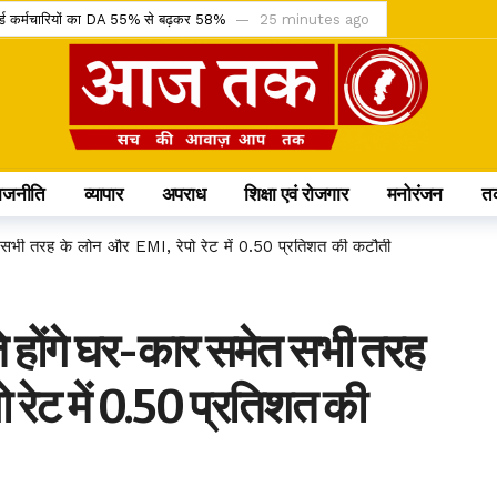
िटायर्ड कर्मचारियों का DA 55% से बढ़कर 58%
25 minutes ago
 की मांग लेकर पहुंचा अदालत
30 minutes ago
 ATM से मिलेगा मुफ्त अनाज
33 minutes ago
्रिक बसों को मिली मंजूरी
38 minutes ago
विक बाजारों में चमकेगी पहचान
2 hours ago
ाजनीति
व्यापार
अपराध
शिक्षा एवं रोजगार
मनोरंजन
त
 92 गांवों में फहरेगा तिरंगा
3 hours ago
 अब मिलेगा सिर्फ 10% कनकी वाला चावल
23 hours ago
त सभी तरह के लोन और EMI, रेपो रेट में 0.50 प्रतिशत की कटौती
ंडर को चुनौती देने वाली याचिका खारिज
23 hours ago
IMD ने जारी किया ऑरेंज और येलो अलर्ट
23 hours ago
 होंगे घर-कार समेत सभी तरह
ासित; अनुशासन पर बोले डिप्टी CM अरुण साव
23 hours ago
 रेट में 0.50 प्रतिशत की