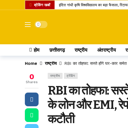
ब्रेकिंग खबरें
इंदिरा गांधी कृषि विश्वविद्यालय का बड़ा फैसला, र
सांवले रंग और नौकरी पर तानों से परेशान पति, न्याय
छत्तीसगढ़ में राशन वितरण का नया मॉडल, अब ग्रीन
Dark mode
छत्तीसगढ़ के यात्रियों के लिए खुशखबरी, 240 इलेक्ट
छत्तीसगढ़ के कोसा को मिला प्रीमियम ब्रांड, अब वैश्
होम
छत्तीसगढ़
राष्ट्रीय
अंतराष्ट्रीय
र
स्वतंत्रता दिवस पर बस्तर में ऐतिहासिक पहल, पहली बार
छत्तीसगढ़ में राशन के चावल की गुणवत्ता सुधरेगी,
Home
राष्ट्रीय
RBI का तोहफा: सस्ते होंगे घर-कार समे
कोडार लिंक कैनाल प्रोजेक्ट पर कोर्ट का फैसला, टे
0
राष्ट्रीय
ट्रेंडिंग
रायपुर समेत कई जिलों में तेज बारिश की संभावना, 
Shares
RBI का तोहफा: सस्ते
डोंगरगढ़ BJP मंडल इकाई भंग, 5 कार्यकर्ता निष्क
के लोन और EMI, रेपो
कटौती