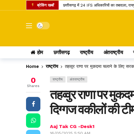
ब्रेकिंग खबरें
छत्तीसगढ़ में 24 IFS अधिकारियों का तबादला, रा
शनि गोचर 2027: मेष राशि में प्रवेश करते ही बदलेगा
इंदिरा गांधी कृषि विश्वविद्यालय का बड़ा फैसला, 
Dark mode
सांवले रंग और नौकरी पर तानों से परेशान पति, न्या
छत्तीसगढ़ में राशन वितरण का नया मॉडल, अब ग्री
होम
छत्तीसगढ़
राष्ट्रीय
अंतराष्ट्रीय
छत्तीसगढ़ के यात्रियों के लिए खुशखबरी, 240 इलेक्
छत्तीसगढ़ के कोसा को मिला प्रीमियम ब्रांड, अब वैश
Home
राष्ट्रीय
तहव्वुर राणा पर मुकदमा चलाने के लिए सरका
स्वतंत्रता दिवस पर बस्तर में ऐतिहासिक पहल, पहली बा
0
राष्ट्रीय
अंतराष्ट्रीय
छत्तीसगढ़ में राशन के चावल की गुणवत्ता सुधरेगी
Shares
तहव्वुर राणा पर मुकद
कोडार लिंक कैनाल प्रोजेक्ट पर कोर्ट का फैसला, ट
दिग्गज वकीलों की टीम,
Aaj Tak CG -Desk1
16/05/2025 5:50 AM