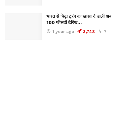
भारत से चिढ़ा ट्रंप का खास! दे डाली अब
100 फीसदी टैरिफ…
1 year ago
3,748
7