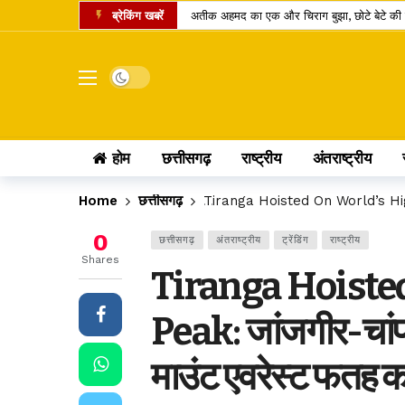
ब्रेकिंग खबरें
अतीक अहमद का एक और चिराग बुझा, छोटे बेटे की 
कामिका एकादशी पर दुर्लभ शिववास योग, श्रीहरि और 
चंद्र ग्रहण 2026: क्या रक्षाबंधन के दिन भारत में
Dark mode
छत्तीसगढ़ में 10 टोल प्लाजा पर बढ़ी दरें, सफर के 
पं. रविशंकर विश्वविद्यालय में बी.वोक पाठ्यक्रम में 
होम
छत्तीसगढ़
राष्ट्रीय
अंतराष्ट्रीय
आत्मानंद स्कूलों में शिक्षक भर्ती का बदला तरीका, अ
पीएससी भर्ती घोटाला: पूर्व सचिव जीवन किशोर ध्रु
Home
छत्तीसगढ़
Tiranga Hoisted On World’s Highest
लोरमी बिजली कार्यालय में 95.83 लाख के फर्जी स
0
छत्तीसगढ़
अंतराष्ट्रीय
ट्रेंडिंग
राष्ट्रीय
होटल में गहने चोरी होने पर उपभोक्ता आयोग का बड
Shares
Tiranga Hoiste
छत्तीसगढ़ में खाद्य सुरक्षा व्यवस्था पर सवाल: 14 द
Peak: जांजगीर-चांपा
माउंट एवरेस्ट फतह 