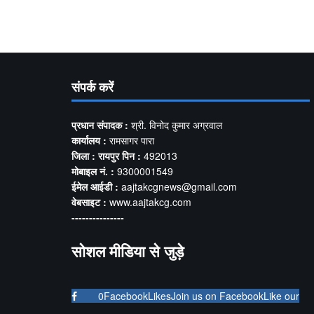
संपर्क करें
प्रधान संपादक :
श्री. विनोद कुमार अग्रवाल
कार्यालय :
रामसागर पारा
जिला : रायपुर पिन :
492013
मोबाइल नं. :
9300001549
ईमेल आईडी :
aajtakcgnews@gmail.com
वेबसाइट :
www.aajtakcg.com
---------------
सोशल मीडिया से जुड़े
0
Facebook
Likes
Join us on Facebook
Like our