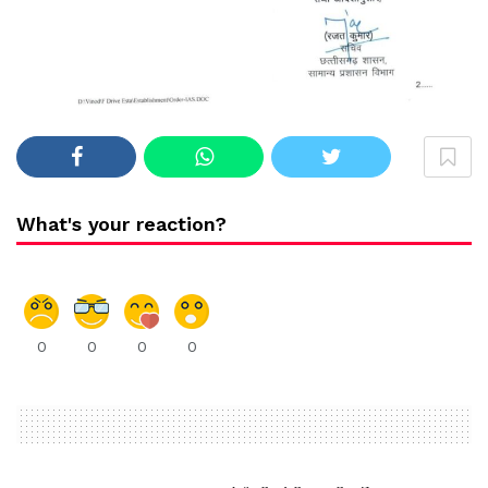
What's your reaction?
0
0
0
0