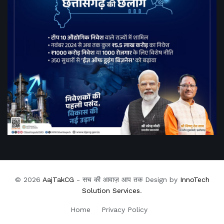
© 2026
AajTakCG
- सच की आवाज़ आप तक Design by
InnoTech
Solution Services
.
Home
Privacy Policy