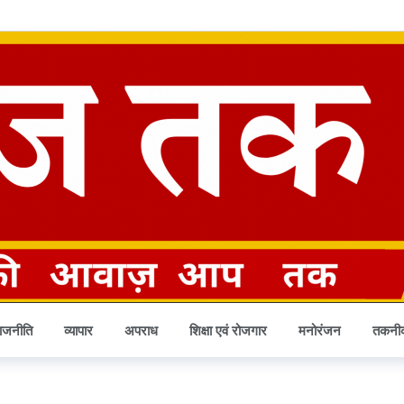
 वन अधिकारियों के प्रभार
1 day ago
स पर रहेगी साढ़ेसाती
1 day ago
 से बढ़कर 58%
1 day ago
 day ago
day ago
ay ago
 day ago
1 day ago
ला चावल
2 days ago
ा खारिज
2 days ago
ाजनीति
व्यापार
अपराध
शिक्षा एवं रोजगार
मनोरंजन
तकनी