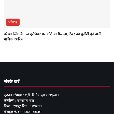
छत्तीसगढ़
कोडार लिंक कैनाल प्रोजेक्ट पर कोर्ट का फैसला, टेंडर को चुनौती देने वाली
याचिका खारिज
संपर्क करें
प्रधान संपादक :
श्री. विनोद कुमार अग्रवाल
कार्यालय :
रामसागर पारा
जिला : रायपुर पिन :
492013
मोबाइल नं. :
9300001549