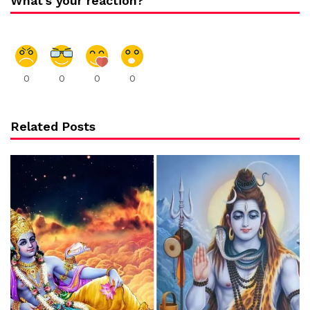
What's your reaction?
0
0
0
0
Related Posts