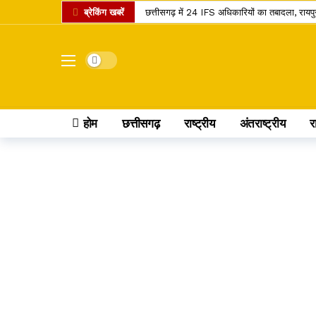
ब्रेकिंग खबरें
छत्तीसगढ़ में 24 IFS अधिकारियों का तबादला, राय
शनि गोचर 2027: मेष राशि में प्रवेश करते ही बदलेगा 
इंदिरा गांधी कृषि विश्वविद्यालय का बड़ा फैसला, र
Dark mode
सांवले रंग और नौकरी पर तानों से परेशान पति, न्याय
छत्तीसगढ़ में राशन वितरण का नया मॉडल, अब ग्रीन
होम
छत्तीसगढ़
राष्ट्रीय
अंतराष्ट्रीय
र
छत्तीसगढ़ के यात्रियों के लिए खुशखबरी, 240 इलेक्ट
छत्तीसगढ़ के कोसा को मिला प्रीमियम ब्रांड, अब वैश्
स्वतंत्रता दिवस पर बस्तर में ऐतिहासिक पहल, पहली बार
छत्तीसगढ़ में राशन के चावल की गुणवत्ता सुधरेगी,
कोडार लिंक कैनाल प्रोजेक्ट पर कोर्ट का फैसला, टे