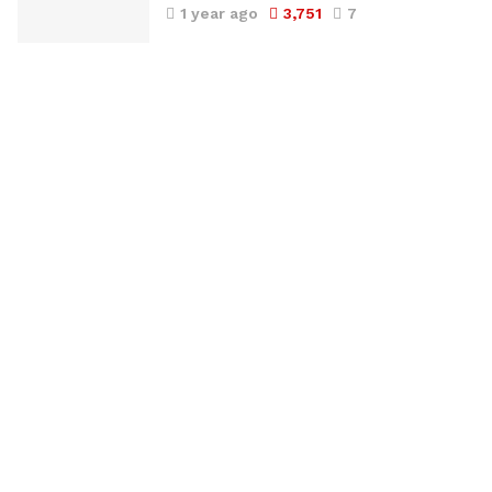
1 year ago
3,751
7