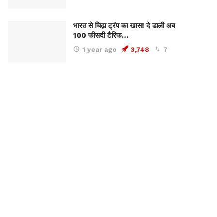
भारत से चिढ़ा ट्रंप का खास! दे डाली अब
100 फीसदी टैरिफ…
1 year ago
3,748
7