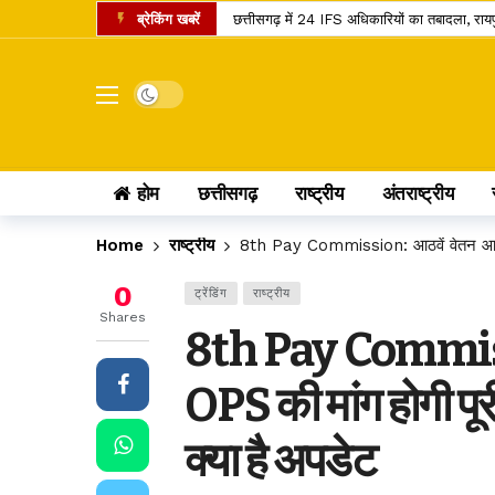
ब्रेकिंग खबरें
छत्तीसगढ़ में 24 IFS अधिकारियों का तबादला, रा
शनि गोचर 2027: मेष राशि में प्रवेश करते ही बदलेगा
इंदिरा गांधी कृषि विश्वविद्यालय का बड़ा फैसला, 
Dark mode
सांवले रंग और नौकरी पर तानों से परेशान पति, न्या
छत्तीसगढ़ में राशन वितरण का नया मॉडल, अब ग्री
होम
छत्तीसगढ़
राष्ट्रीय
अंतराष्ट्रीय
छत्तीसगढ़ के यात्रियों के लिए खुशखबरी, 240 इलेक्
छत्तीसगढ़ के कोसा को मिला प्रीमियम ब्रांड, अब वैश
Home
राष्ट्रीय
8th Pay Commission: आठवें वेतन आयोग में
स्वतंत्रता दिवस पर बस्तर में ऐतिहासिक पहल, पहली बा
0
ट्रेंडिंग
राष्ट्रीय
छत्तीसगढ़ में राशन के चावल की गुणवत्ता सुधरेगी
Shares
8th Pay Commissi
कोडार लिंक कैनाल प्रोजेक्ट पर कोर्ट का फैसला, ट
OPS की मांग होगी पूरी
क्या है अपडेट