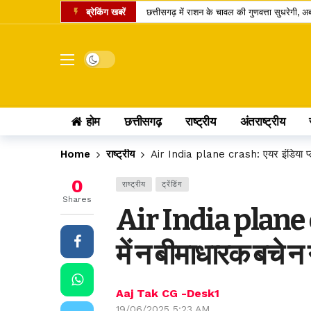
ब्रेकिंग खबरें
छत्तीसगढ़ में राशन के चावल की गुणवत्ता सुधरेगी
कोडार लिंक कैनाल प्रोजेक्ट पर कोर्ट का फैसला, ट
रायपुर समेत कई जिलों में तेज बारिश की संभावना,
Dark mode
डोंगरगढ़ BJP मंडल इकाई भंग, 5 कार्यकर्ता निष्
छत्तीसगढ़ में गैस उपभोक्ताओं को नई सौगात, 10 क
होम
छत्तीसगढ़
राष्ट्रीय
अंतराष्ट्रीय
केंद्र का बड़ा फैसला, CNG और PNG में बायोगैस ब्
छत्तीसगढ़ की दो खिलाड़ी भारतीय महिला जूनियर हॉकी 
Home
राष्ट्रीय
Air India plane crash: एयर इंडिया प्लेन
मार्केट में नया IPO, एंकर निवेशकों ने लगाए 743.
0
राष्ट्रीय
ट्रेंडिंग
UPI पेमेंट पर लगेगा चार्ज? लोकसभा में पास विधेय
Shares
Air India plane cr
अतीक अहमद का एक और चिराग बुझा, छोटे बेटे की 
में न बीमाधारक बचे न
Aaj Tak CG -Desk1
19/06/2025 5:23 AM