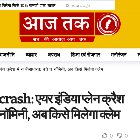
, अब मिलेगा सिर्फ 10% कनकी वाला चावल
13 hours ago
ेंडर को चुनौती देने वाली याचिका खारिज
13 hours ago
 IMD ने जारी किया ऑरेंज और येलो अलर्ट
13 hours ago
कासित; अनुशासन पर बोले डिप्टी CM अरुण साव
13 hours ago
िलो सिलेंडर और 4 घंटे डिलीवरी सेवा
13 hours ago
राजनीति
व्यापार
अपराध
शिक्षा एवं रोजगार
मनोरंजन
लेंडिंग को कैबिनेट की हरी झंडी
14 hours ago
टीम में, चीन में होने वाले एशिया कप में दिखाएंगी दम
19 hours ago
 क्रैश में न बीमाधारक बचे न नॉमिनी, अब किसे मिलेगा क्लेम
60 करोड़; आज से सब्सक्रिप्शन शुरू
19 hours ago
क के प्रमुख प्रावधान जानिए
19 hours ago
ash: एयर इंडिया प्लेन क्रैश
मौत के बाद खत्म होने की कगार पर कुनबा
2 days ago
 नॉमिनी, अब किसे मिलेगा क्लेम
0
0