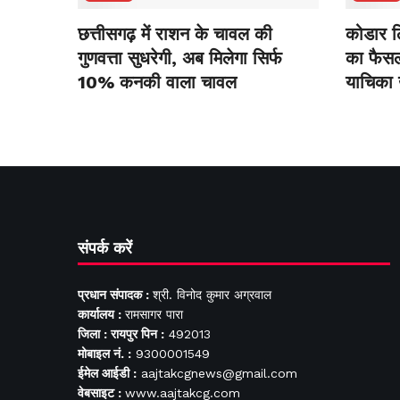
छत्तीसगढ़ में राशन के चावल की
कोडार लि
गुणवत्ता सुधरेगी, अब मिलेगा सिर्फ
का फैसला
10% कनकी वाला चावल
याचिका
संपर्क करें
प्रधान संपादक :
श्री. विनोद कुमार अग्रवाल
कार्यालय :
रामसागर पारा
जिला : रायपुर पिन :
492013
मोबाइल नं. :
9300001549
ईमेल आईडी :
aajtakcgnews@gmail.com
वेबसाइट :
www.aajtakcg.com