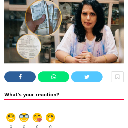
What's your reaction?
0
0
0
0