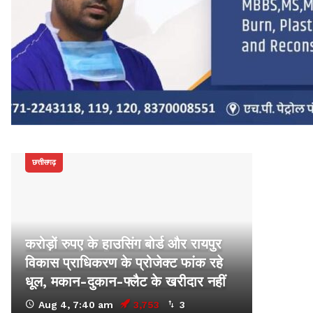
छत्तीसगढ़
करोड़ों रुपए के हाउसिंग बोर्ड और रायपुर
विकास प्राधिकरण के प्रोजेक्ट फांक रहे
धूल, मकान-दुकान-फ्लैट के खरीदार नहीं
Aug 4, 7:40 am
3,753
3