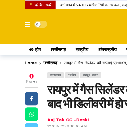
ब्रेकिंग खबरें
छत्तीसगढ़ में 24 IFS अधिकारियों का तबादला, रा
शनि गोचर 2027: मेष राशि में प्रवेश करते ही बदलेगा
इंदिरा गांधी कृषि विश्वविद्यालय का बड़ा फैसला, 
Dark mode
सांवले रंग और नौकरी पर तानों से परेशान पति, न्या
छत्तीसगढ़ में राशन वितरण का नया मॉडल, अब ग्री
होम
छत्तीसगढ़
राष्ट्रीय
अंतराष्ट्रीय
छत्तीसगढ़ के यात्रियों के लिए खुशखबरी, 240 इलेक्
छत्तीसगढ़ के कोसा को मिला प्रीमियम ब्रांड, अब वैश
Home
छत्तीसगढ़
रायपुर में गैस सिलेंडर की सप्लाई प्रभावित,
स्वतंत्रता दिवस पर बस्तर में ऐतिहासिक पहल, पहली बा
0
छत्तीसगढ़
ट्रेंडिंग
रायपुर संभाग
छत्तीसगढ़ में राशन के चावल की गुणवत्ता सुधरेगी
Shares
रायपुर में गैस सिलेंडर
कोडार लिंक कैनाल प्रोजेक्ट पर कोर्ट का फैसला, ट
बाद भी डिलीवरी में हो
Aaj Tak CG -Desk1
10/03/2026 10:10 AM