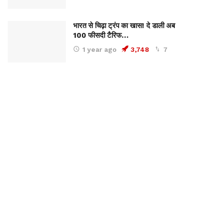
भारत से चिढ़ा ट्रंप का खास! दे डाली अब
100 फीसदी टैरिफ…
1 year ago
3,748
7