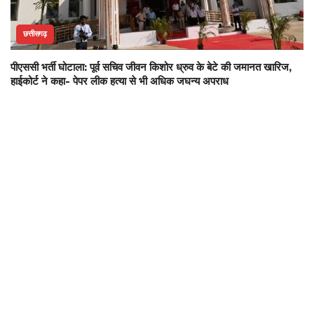
छत्तीसगढ़
पीएससी भर्ती घोटाला: पूर्व सचिव जीवन किशोर ध्रुव के बेटे की जमानत खारिज,
हाईकोर्ट ने कहा- पेपर लीक हत्या से भी अधिक जघन्य अपराध
संपर्क करें
प्रधान संपादक :
श्री. विनोद कुमार अग्रवाल
कार्यालय :
रामसागर पारा
जिला : रायपुर पिन :
492013
मोबाइल नं. :
9300001549
ईमेल आईडी :
aajtakcgnews@gmail.com
वेबसाइट :
www.aajtakcg.com