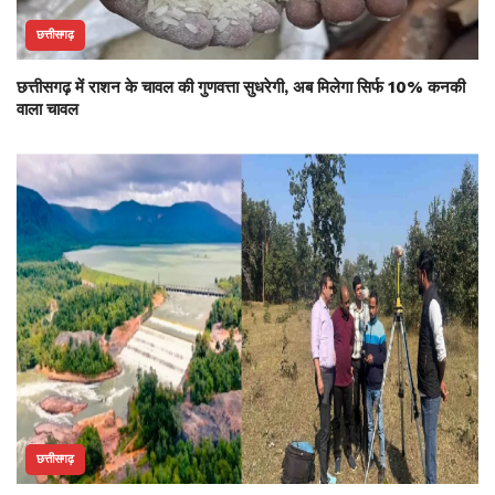
छत्तीसगढ़
छत्तीसगढ़ में राशन के चावल की गुणवत्ता सुधरेगी, अब मिलेगा सिर्फ 10% कनकी
वाला चावल
छत्तीसगढ़