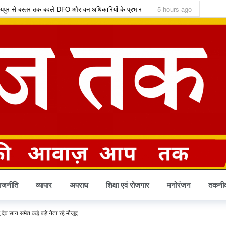
रायपुर से बस्तर तक बदले DFO और वन अधिकारियों के प्रभार
5 hours ago
गा इन राशियों का भाग्य, जानें किस पर रहेगी साढ़ेसाती
5 hours ago
, रिटायर्ड कर्मचारियों का DA 55% से बढ़कर 58%
6 hours ago
याय की मांग लेकर पहुंचा अदालत
6 hours ago
रीन ATM से मिलेगा मुफ्त अनाज
6 hours ago
क्ट्रिक बसों को मिली मंजूरी
6 hours ago
ैश्विक बाजारों में चमकेगी पहचान
7 hours ago
 बार 92 गांवों में फहरेगा तिरंगा
8 hours ago
गी, अब मिलेगा सिर्फ 10% कनकी वाला चावल
1 day ago
 टेंडर को चुनौती देने वाली याचिका खारिज
1 day ago
ाजनीति
व्यापार
अपराध
शिक्षा एवं रोजगार
मनोरंजन
तकनी
णु देव साय समेत कई बड़े नेता रहे मौजूद