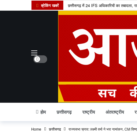
ब्रेकिंग खबरें
छत्तीसगढ़ में 24 IFS अधिकारियों का तबादला, 
शनि गोचर 2027: मेष राशि में प्रवेश करते ही बदले
इंदिरा गांधी कृषि विश्वविद्यालय का बड़ा फैसला
सांवले रंग और नौकरी पर तानों से परेशान पति, न्
छत्तीसगढ़ में राशन वितरण का नया मॉडल, अब ग्
छत्तीसगढ़ के यात्रियों के लिए खुशखबरी, 240 इले
Dark mode
छत्तीसगढ़ के कोसा को मिला प्रीमियम ब्रांड, अब व
स्वतंत्रता दिवस पर बस्तर में ऐतिहासिक पहल, पहली
छत्तीसगढ़ में राशन के चावल की गुणवत्ता सुधरे
कोडार लिंक कैनाल प्रोजेक्ट पर कोर्ट का फैसला,
होम
छत्तीसगढ़
राष्ट्रीय
अंतराष्ट्रीय
र
Home
छत्तीसगढ़
राज्यसभा चुनाव: लक्ष्मी वर्मा ने भरा नामांकन, CM विष्