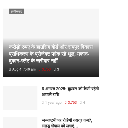
छत्तीसगढ़
करोड़ों रुपए के हाउसिंग बोर्ड और रायपुर विकास
प्राधिकरण के प्रोजेक्ट फांक रहे धूल, मकान-
दुकान-फ्लैट के खरीदार नहीं
Aug 4, 7:40 am
3,753
3
6 अगस्त 2025: बुधवार को कैसी रहेगी
आपकी राशि
1 year ago
3,753
4
जन्माष्टमी पर रोहिणी नक्षत्र कब?,
लड्डू गोपाल को लगाएं…