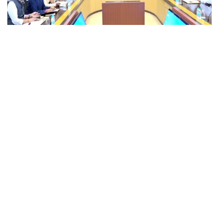
छत्तीसगढ़
साय कैबिनेट की अहम बैठक में कई बड़े फैसलों पर मुहर, छत्तीसगढ़ AI मिशन को
मंजूरी
संपर्क करें
प्रधान संपादक :
श्री. विनोद कुमार अग्रवाल
कार्यालय :
रामसागर पारा
जिला : रायपुर पिन :
492013