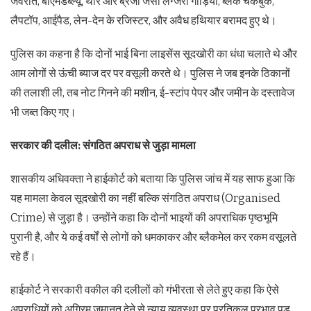
जेवरात, बीएमडब्ल्यू, थार और ब्रेजा जैसी लग्जरी गाड़ियां, ब्लैंक चेकबुक,
लैपटॉप, आईपैड, लेन-देन के रजिस्टर, और अवैध हथियार बरामद हुए थे।
पुलिस का कहना है कि दोनों भाई बिना लाइसेंस सूदखोरी का धंधा चलाते थे और
आम लोगों से ऊंची ब्याज दर पर वसूली करते थे। पुलिस ने जब इनके ठिकानों
की तलाशी ली, तब नोट गिनने की मशीन, ई-स्टांप पेपर और जमीन के दस्तावेज
भी जब्त किए गए।
सरकार की दलील: संगठित अपराध से जुड़ा मामला
शासकीय अधिवक्ता ने हाईकोर्ट को बताया कि पुलिस जांच में यह साफ हुआ कि
यह मामला केवल सूदखोरी का नहीं बल्कि संगठित अपराध (Organised
Crime) से जुड़ा है। उन्होंने कहा कि दोनों भाइयों की अपराधिक पृष्ठभूमि
पुरानी है, और ये कई वर्षों से लोगों को धमकाकर और ब्लैकमेल कर रकम वसूलते
रहे हैं।
हाईकोर्ट ने सरकारी वकील की दलीलों को गंभीरता से लेते हुए कहा कि ऐसे
अपराधियों को अग्रिम जमानत देने से न्याय व्यवस्था पर प्रतिकूल प्रभाव पड़