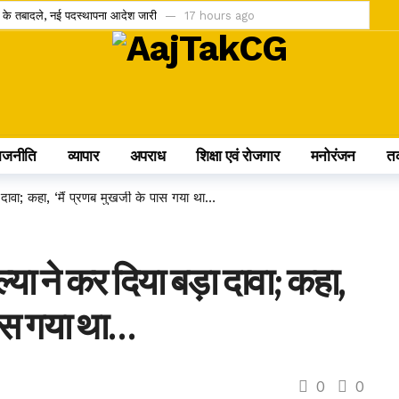
ं के तबादले, नई पदस्थापना आदेश जारी
17 hours ago
हर, छत्तीसगढ़ AI मिशन को मंजूरी
17 hours ago
तीकरण की दिशा में संस्कृति विभाग की महत्वपूर्ण पहल
17 hours ago
तीजे घोषित, मेन्स को लेकर आई बड़ी जानकारी
17 hours ago
 से अंतरिम जमानत
17 hours ago
ाजनीति
व्यापार
अपराध
शिक्षा एवं रोजगार
मनोरंजन
त
काल मिलेगा आरती पास
20 hours ago
ी ठगी, रायपुर पुलिस ने नागपुर से दो महिला आरोपियों को पकड़ा
21 hours ago
 दावा; कहा, ‘मैं प्रणब मुखर्जी के पास गया था…
्ष मिशन को मिला 100 करोड़ का बजट
21 hours ago
या अब हर UPI भुगतान पर लगेगा चार्ज?
24 hours ago
्या ने कर दिया बड़ा दावा; कहा,
ण, भारत में क्यों नहीं दिखाई देगा यह खगोलीय घटना?
2 days ago
 पास गया था…
0
0