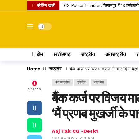
ब्रेकिंग खबरें
CG Police Transfer: बिलासपुर में 13 इंस्पेक्टरो
साय कैबिनेट की अहम बैठक में कई बड़े फैसलों पर मु
लोक कलाओं के संरक्षण और कलाकारों के आर्थिक सशक्
Dark mode
CG SI Result 2024 Out: प्रीलिम्स परीक्षा के न
शराब घोटाला मामले में अनवर ढेबर को सुप्रीम कोर्ट
होम
छत्तीसगढ़
राष्ट्रीय
अंतराष्ट्रीय
र
अयोध्या राम मंदिर भक्तों के लिए खुशखबरी, अब तत्
45 करोड़ रुपये दिलाने का झांसा देकर 1.13 करोड़ क
Home
राष्ट्रीय
बैंक कर्ज पर विजय माल्या ने कर दिया बड़ा
प्रदेश के खिलाड़ियों के लिए खुशखबरी, खेल उत्कर
0
अंतराष्ट्रीय
ट्रेंडिंग
राष्ट्रीय
Google Pay, PhonePe, Paytm यूजर्स अलर्ट!क्
Shares
बैंक कर्ज पर विजय माल
12 अगस्त 2026 को लगेगा साल का आखिरी सूर्य ग्रह
‘मैं प्रणब मुखर्जी के
Aaj Tak CG -Desk1
06/06/2025 5:14 AM