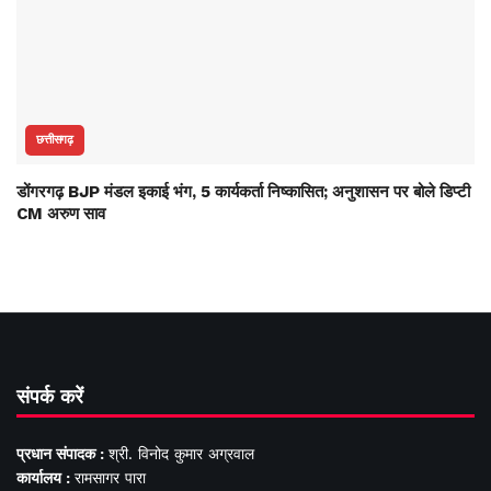
छत्तीसगढ़
डोंगरगढ़ BJP मंडल इकाई भंग, 5 कार्यकर्ता निष्कासित; अनुशासन पर बोले डिप्टी
CM अरुण साव
संपर्क करें
प्रधान संपादक :
श्री. विनोद कुमार अग्रवाल
कार्यालय :
रामसागर पारा