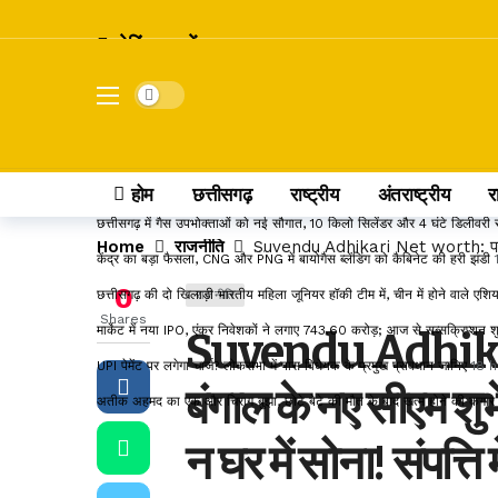
ब्रेकिंग खबरें
छत्तीसगढ़ में राशन के चावल की गुणवत्ता सुधरेगी, अब मिलेगा सिर्फ 10% कनकी वाल
Dark mode
कोडार लिंक कैनाल प्रोजेक्ट पर कोर्ट का फैसला, टेंडर को चुनौती देने वाली याचिक
रायपुर समेत कई जिलों में तेज बारिश की संभावना, IMD ने जारी किया ऑरेंज और ये
डोंगरगढ़ BJP मंडल इकाई भंग, 5 कार्यकर्ता निष्कासित; अनुशासन पर बोले डिप्टी
होम
छत्तीसगढ़
राष्ट्रीय
अंतराष्ट्रीय
र
छत्तीसगढ़ में गैस उपभोक्ताओं को नई सौगात, 10 किलो सिलेंडर और 4 घंटे डिलीवरी स
Home
राजनीति
Suvendu Adhikari Net worth: पश्चिम बं
केंद्र का बड़ा फैसला, CNG और PNG में बायोगैस ब्लेंडिंग को कैबिनेट की हरी झंडी
0
छत्तीसगढ़ की दो खिलाड़ी भारतीय महिला जूनियर हॉकी टीम में, चीन में होने वाले एशिय
राजनीति
Shares
मार्केट में नया IPO, एंकर निवेशकों ने लगाए 743.60 करोड़; आज से सब्सक्रिप्शन श
Suvendu Adhikar
UPI पेमेंट पर लगेगा चार्ज? लोकसभा में पास विधेयक के प्रमुख प्रावधान जानिए
18 
बंगाल के नए सीएम शुभे
अतीक अहमद का एक और चिराग बुझा, छोटे बेटे की मौत के बाद खत्म होने की कगार
न घर में सोना! संपत्ति 