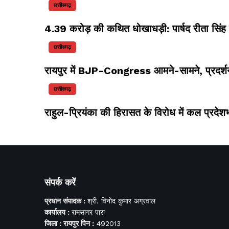
छत्तीसगढ़
4.39 करोड़ की कथित धोखाधड़ी: पार्षद रीता स
छत्तीसगढ़
रायपुर में BJP-Congress आमने-सामने, प्रदर्शन
छत्तीसगढ़
राहुल-प्रियंका की हिरासत के विरोध में कल प्रदेशभर 
संपर्क करें
प्रधान संपादक :
श्री. विनोद कुमार अग्रवाल
कार्यालय :
रामसागर पारा
जिला : रायपुर पिन :
492013