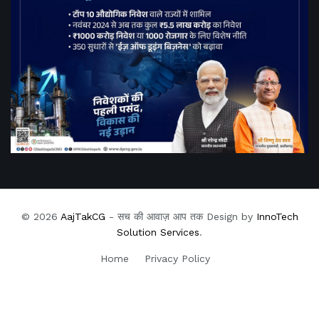
© 2026
AajTakCG
- सच की आवाज़ आप तक Design by
InnoTech
Solution Services
.
Home
Privacy Policy